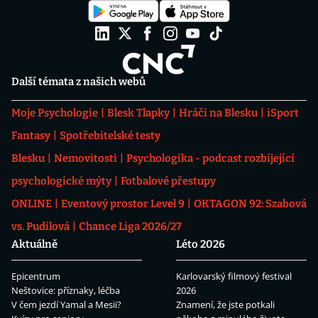
Další témata z našich webů
Moje Psychologie
Blesk Tlapky
Hráči na Blesku
iSport
Fantasy
Spotřebitelské testy
Blesku
Nemovitosti
Psychologika - podcast rozbíjející
psychologické mýty
Fotbalové přestupy
ONLINE
Eventový prostor Level 9
OKTAGON 92: Szabová
vs. Pudilová
Chance Liga 2026/27
Aktuálně
Léto 2026
Epicentrum
Karlovarský filmový festival
Neštovice: příznaky, léčba
2026
V čem jezdí Yamal a Mesii?
Znamení, že jste potkali