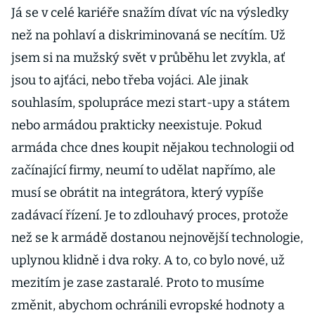
Já se v celé kariéře snažím dívat víc na výsledky
než na pohlaví a diskriminovaná se necítím. Už
jsem si na mužský svět v průběhu let zvykla, ať
jsou to ajťáci, nebo třeba vojáci. Ale jinak
souhlasím, spolupráce mezi start-upy a státem
nebo armádou prakticky neexistuje. Pokud
armáda chce dnes koupit nějakou technologii od
začínající firmy, neumí to udělat napřímo, ale
musí se obrátit na integrátora, který vypíše
zadávací řízení. Je to zdlouhavý proces, protože
než se k armádě dostanou nejnovější technologie,
uplynou klidně i dva roky. A to, co bylo nové, už
mezitím je zase zastaralé. Proto to musíme
změnit, abychom ochránili evropské hodnoty a