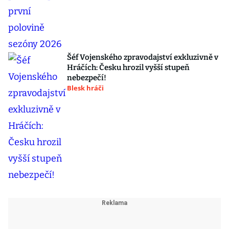
Šéf Vojenského zpravodajství exkluzivně v
Hráčích: Česku hrozil vyšší stupeň
nebezpečí!
Blesk hráči