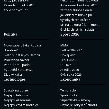
Kvízy pro seniory
někoho z minulého života
Kalendář úplňků 2026
Astronomické úkazy 2026:
Co je bodycount?
zatmění slunce a další
Jak obléci miminko při
vysokých teplotách?
Jak na dokonalé letní mojito
6 lehkých letních salátů
Politika
Sport 2026
Nová superdávka: kdo na ní
MMA
dosáhne?
Fotbal 2026/27
Sjezd sudetských Němců
Hokej 2026
Proč vláda zavádí EET?
Tenis 2026
Padni komu padni
F1 2026
Výpověď z práce vzor
Atletika 2026
Divoký kačer
Cyklistika 2026
Technologie
Ekonomika
SpaceX na burze
Temu a clo
Nejlepší telefony
Spořicí účty
Nejlepší AI zdarma
Superdávka – změny
Nejlepší chytré hodinky
Chybějící roky k důchodu