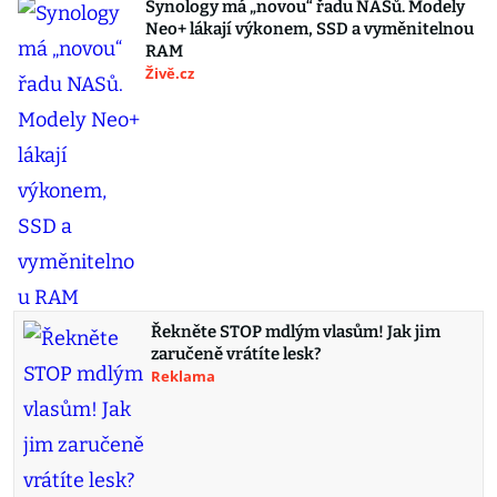
Synology má „novou“ řadu NASů. Modely
Neo+ lákají výkonem, SSD a vyměnitelnou
RAM
Živě.cz
Řekněte STOP mdlým vlasům! Jak jim
zaručeně vrátíte lesk?
Reklama