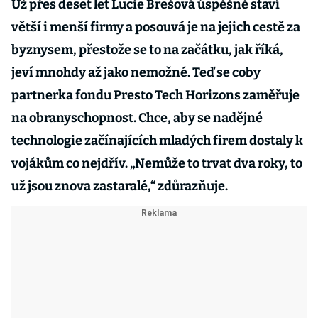
Už přes deset let Lucie Brešová úspěšně staví
větší i menší firmy a posouvá je na jejich cestě za
byznysem, přestože se to na začátku, jak říká,
jeví mnohdy až jako nemožné. Teď se coby
partnerka fondu Presto Tech Horizons zaměřuje
na obranyschopnost. Chce, aby se nadějné
technologie začínajících mladých firem dostaly k
vojákům co nejdřív. „Nemůže to trvat dva roky, to
už jsou znova zastaralé,“ zdůrazňuje.