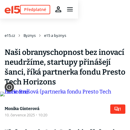
Předplatné
e15.cz
Byznys
e15 a byznys
Naši obranyschopnost bez inovací
neudržíme, start­upy přinášejí
šanci, říká partnerka fondu Presto
Tech Horizons
Monika Ginterová
1
10. července 2025
·
10:20