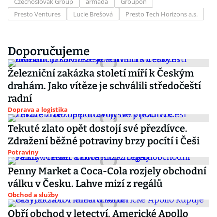
Czechoslovak Group
armáda
Groupon
Presto Ventures
Lucie Brešová
Presto Tech Horizons a.s.
Doporučujeme
Železniční zakázka století míří k Českým
drahám. Jako vítěze je schválili středočeští
radní
Doprava a logistika
Tekuté zlato opět dostojí své přezdívce.
Zdražení běžné potraviny brzy pocítí i Češi
Potraviny
Penny Market a Coca-Cola rozjely obchodní
válku v Česku. Lahve mizí z regálů
Obchod a služby
Obří obchod v letectví. Americké Apollo