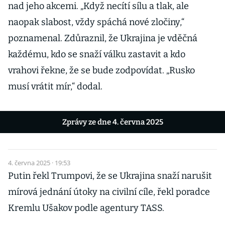
nad jeho akcemi. „Když necítí sílu a tlak, ale
naopak slabost, vždy spáchá nové zločiny,“
poznamenal. Zdůraznil, že Ukrajina je vděčná
každému, kdo se snaží válku zastavit a kdo
vrahovi řekne, že se bude zodpovídat. „Rusko
musí vrátit mír,“ dodal.
Zprávy ze dne 4. června 2025
4. června 2025 · 19:53
Putin řekl Trumpovi, že se Ukrajina snaží narušit
mírová jednání útoky na civilní cíle, řekl poradce
Kremlu Ušakov podle agentury TASS.