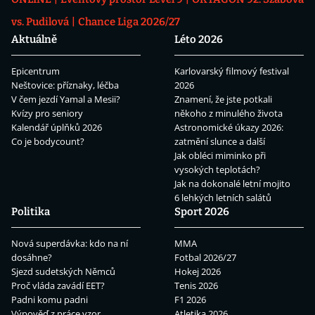
vs. Pudilová
Chance Liga 2026/27
Aktuálně
Léto 2026
Epicentrum
Karlovarský filmový festival
Neštovice: příznaky, léčba
2026
V čem jezdí Yamal a Mesii?
Znamení, že jste potkali
Kvízy pro seniory
někoho z minulého života
Kalendář úplňků 2026
Astronomické úkazy 2026:
Co je bodycount?
zatmění slunce a další
Jak obléci miminko při
vysokých teplotách?
Jak na dokonalé letní mojito
6 lehkých letních salátů
Politika
Sport 2026
Nová superdávka: kdo na ní
MMA
dosáhne?
Fotbal 2026/27
Sjezd sudetských Němců
Hokej 2026
Proč vláda zavádí EET?
Tenis 2026
Padni komu padni
F1 2026
Výpověď z práce vzor
Atletika 2026