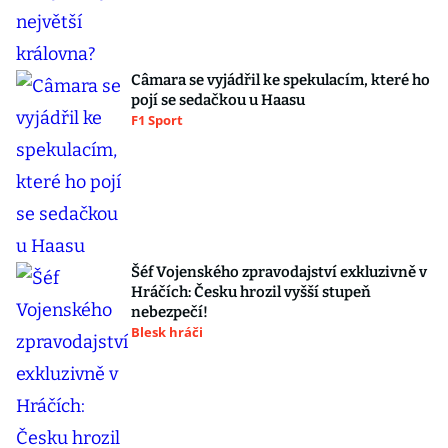
Câmara se vyjádřil ke spekulacím, které ho
pojí se sedačkou u Haasu
F1 Sport
Šéf Vojenského zpravodajství exkluzivně v
Hráčích: Česku hrozil vyšší stupeň
nebezpečí!
Blesk hráči