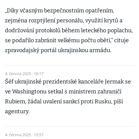
„Díky včasným bezpečnostním opatřením,
zejména rozptýlení personálu, využití krytů a
dodržování protokolů během leteckého poplachu,
se podařilo zabránit velkému počtu obětí,“ cituje
zpravodajský portál ukrajinskou armádu.
4. června 2025 · 18:17
Šéf ukrajinské prezidentské kanceláře Jermak se
ve Washingtonu setkal s ministrem zahraničí
Rubiem, žádal uvalení sankcí proti Rusku, píší
agentury.
4. června 2025 · 15:57