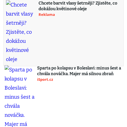
Chcete barvit vlasy šetrněji? Zjistěte, co
dokážou květinové oleje
Reklama
Sparta po kolapsu v Boleslavi: minus šest a
chvála nováčka. Majer má silnou zbraň
iSport.cz