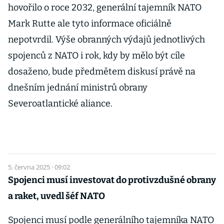
hovořilo o roce 2032, generální tajemník NATO
Mark Rutte ale tyto informace oficiálně
nepotvrdil. Výše obranných výdajů jednotlivých
spojenců z NATO i rok, kdy by mělo být cíle
dosaženo, bude předmětem diskusí právě na
dnešním jednání ministrů obrany
Severoatlantické aliance.
5. června 2025 · 09:02
Spojenci musí investovat do protivzdušné obrany
a raket, uvedl šéf NATO
Spojenci musí podle generálního tajemníka NATO