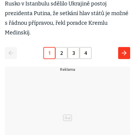
Rusko v Istanbulu sdělilo Ukrajině postoj
prezidenta Putina, že setkání hlav států je možné
s řádnou přípravou, řekl poradce Kremlu
Medinskij.
1
2
3
4