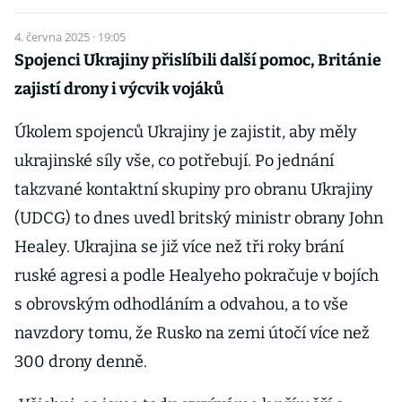
4. června 2025 · 19:05
Spojenci Ukrajiny přislíbili další pomoc, Británie
zajistí drony i výcvik vojáků
Úkolem spojenců Ukrajiny je zajistit, aby měly
ukrajinské síly vše, co potřebují. Po jednání
takzvané kontaktní skupiny pro obranu Ukrajiny
(UDCG) to dnes uvedl britský ministr obrany John
Healey. Ukrajina se již více než tři roky brání
ruské agresi a podle Healyeho pokračuje v bojích
s obrovským odhodláním a odvahou, a to vše
navzdory tomu, že Rusko na zemi útočí více než
300 drony denně.