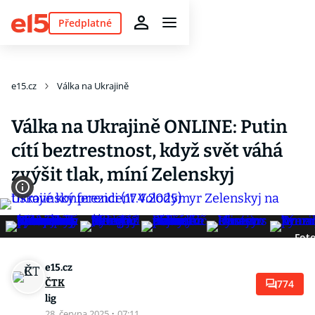
Předplatné
e15.cz
Válka na Ukrajině
Válka na Ukrajině ONLINE: Putin
cítí beztrestnost, když svět váhá
zvýšit tlak, míní Zelenskyj
Foto
e15.cz
ČTK
774
lig
28. června 2025
·
07:11