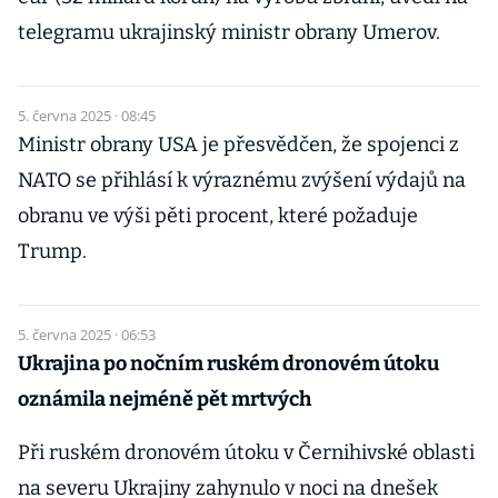
telegramu ukrajinský ministr obrany Umerov.
5. června 2025 · 08:45
Ministr obrany USA je přesvědčen, že spojenci z
NATO se přihlásí k výraznému zvýšení výdajů na
obranu ve výši pěti procent, které požaduje
Trump.
5. června 2025 · 06:53
Ukrajina po nočním ruském dronovém útoku
oznámila nejméně pět mrtvých
Při ruském dronovém útoku v Černihivské oblasti
na severu Ukrajiny zahynulo v noci na dnešek