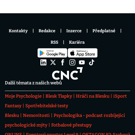
Kontakty
Redakce
Inzerce
Předplatné
RSS
Kariéra
Další témata z našich webů
Moje Psychologie
Blesk Tlapky
Hráči na Blesku
iSport
Fantasy
Spotřebitelské testy
Blesku
Nemovitosti
Psychologika - podcast rozbíjející
psychologické mýty
Fotbalové přestupy
ONLINE
Eventový prostor Level 9
OKTAGON 92: Szabová