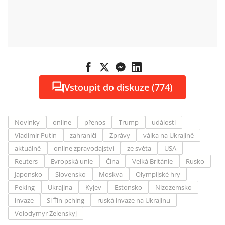
Vstoupit do diskuze (774)
Novinky
online
přenos
Trump
události
Vladimir Putin
zahraničí
Zprávy
válka na Ukrajině
aktuálně
online zpravodajství
ze světa
USA
Reuters
Evropská unie
Čína
Velká Británie
Rusko
Japonsko
Slovensko
Moskva
Olympijské hry
Peking
Ukrajina
Kyjev
Estonsko
Nizozemsko
invaze
Si Ťin-pching
ruská invaze na Ukrajinu
Volodymyr Zelenskyj