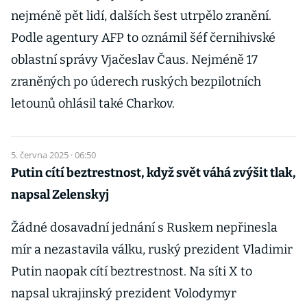
nejméně pět lidí, dalších šest utrpělo zranění.
Podle agentury AFP to oznámil šéf černihivské
oblastní správy Vjačeslav Čaus. Nejméně 17
zraněných po úderech ruských bezpilotních
letounů ohlásil také Charkov.
5. června 2025 · 06:50
Putin cítí beztrestnost, když svět váhá zvýšit tlak,
napsal Zelenskyj
Žádné dosavadní jednání s Ruskem nepřinesla
mír a nezastavila válku, ruský prezident Vladimir
Putin naopak cítí beztrestnost. Na síti X to
napsal ukrajinský prezident Volodymyr