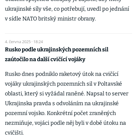
ukrajinské síly vše, co potřebují, uvedl po jednání
v sídle NATO britský ministr obrany.
4. června 2025 · 18:24
Rusko podle ukrajinských pozemních sil
zaútočilo na další cvičící vojáky
Rusko dnes podniklo raketový útok na cvičící
vojáky ukrajinských pozemních sil v Poltavské
oblasti, který si vyžádal raněné. Napsal to server
Ukrajinska pravda s odvoláním na ukrajinské
pozemní vojsko. Konkrétní počet zraněných
nezmiňuje, vojáci podle něj byli v době útoku na
cvičišti.