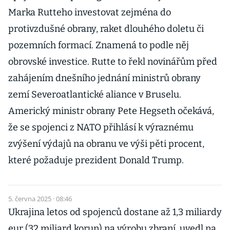
Marka Rutteho investovat zejména do
protivzdušné obrany, raket dlouhého doletu či
pozemních formací. Znamená to podle něj
obrovské investice. Rutte to řekl novinářům před
zahájením dnešního jednání ministrů obrany
zemí Severoatlantické aliance v Bruselu.
Americký ministr obrany Pete Hegseth očekává,
že se spojenci z NATO přihlásí k výraznému
zvýšení výdajů na obranu ve výši pěti procent,
které požaduje prezident Donald Trump.
5. června 2025 · 08:46
Ukrajina letos od spojenců dostane až 1,3 miliardy
eur (32 miliard korun) na výrobu zbraní, uvedl na