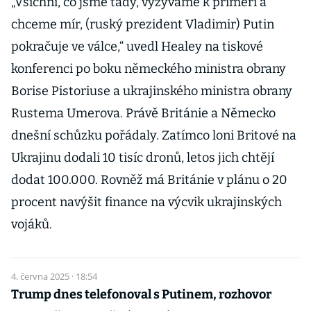
„Všichni, co jsme tady, vyzýváme k příměří a
chceme mír, (ruský prezident Vladimir) Putin
pokračuje ve válce,“ uvedl Healey na tiskové
konferenci po boku německého ministra obrany
Borise Pistoriuse a ukrajinského ministra obrany
Rustema Umerova. Právě Británie a Německo
dnešní schůzku pořádaly. Zatímco loni Britové na
Ukrajinu dodali 10 tisíc dronů, letos jich chtějí
dodat 100.000. Rovněž má Británie v plánu o 20
procent navýšit finance na výcvik ukrajinských
vojáků.
4. června 2025 · 18:54
Trump dnes telefonoval s Putinem, rozhovor