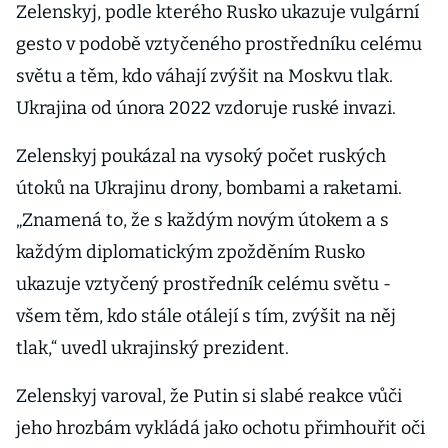
Zelenskyj, podle kterého Rusko ukazuje vulgární
gesto v podobě vztyčeného prostředníku celému
světu a těm, kdo váhají zvýšit na Moskvu tlak.
Ukrajina od února 2022 vzdoruje ruské invazi.
Zelenskyj poukázal na vysoký počet ruských
útoků na Ukrajinu drony, bombami a raketami.
„Znamená to, že s každým novým útokem a s
každým diplomatickým zpožděním Rusko
ukazuje vztyčený prostředník celému světu -
všem těm, kdo stále otálejí s tím, zvýšit na něj
tlak,“ uvedl ukrajinský prezident.
Zelenskyj varoval, že Putin si slabé reakce vůči
jeho hrozbám vykládá jako ochotu přimhouřit oči