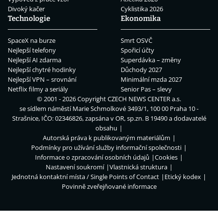
Divoký kačer
Cyklistika 2026
Technologie
Ekonomika
SpaceX na burze
Smrt OSVČ
Nejlepší telefony
Spořicí účty
Nejlepší AI zdarma
Superdávka – změny
Nejlepší chytré hodinky
Důchody 2027
Nejlepší VPN – srovnání
Minimální mzda 2027
Netflix filmy a seriály
Senior Pas – slevy
© 2001 - 2026 Copyright
CZECH NEWS CENTER a.s.
se sídlem náměstí Marie Schmolkové 3493/1, 100 00 Praha 10 -
Strašnice, IČO: 02346826, zapsána v OR, sp.zn. B 19490 a dodavatelé
obsahu
Autorská práva k publikovaným materiálům
Podmínky pro užívání služby informační společnosti
Informace o zpracování osobních údajů
Cookies
Nastavení soukromí
Vlastnická struktura
Jednotná kontaktní místa / Single Points of Contact
Etický kodex
Povinně zveřejňované informace