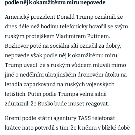
podle něj k okamžitému míru nepovede
Americký prezident Donald Trump oznámil, že
dnes déle než hodinu telefonicky hovořil se svým
ruským protějškem Vladimirem Putinem.
Rozhovor poté na sociální síti označil za dobrý,
nepovede však podle něj k okamžitému míru.
Trump uvedl, že s ruským vůdcem mluvili mimo
jiné o nedělním ukrajinském dronovém útoku na
letadla zaparkovaná na ruských vojenských
letištích. Putin podle Trumpa velmi silně
zdůraznil, že Rusko bude muset reagovat.
Kreml podle státní agentury TASS telefonát
krátce nato potvrdil s tím, že k němu v blízké době