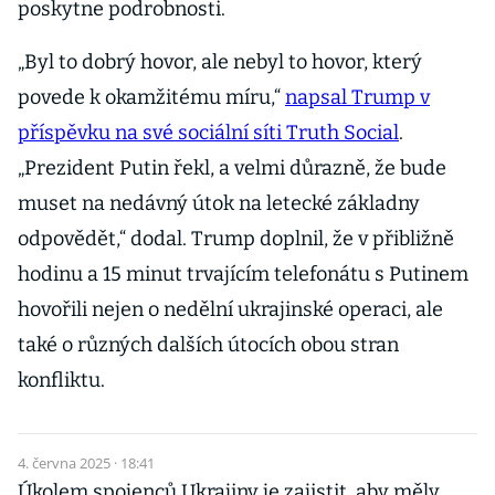
poskytne podrobnosti.
„Byl to dobrý hovor, ale nebyl to hovor, který
povede k okamžitému míru,“
napsal Trump v
příspěvku na své sociální síti Truth Social
.
„Prezident Putin řekl, a velmi důrazně, že bude
muset na nedávný útok na letecké základny
odpovědět,“ dodal. Trump doplnil, že v přibližně
hodinu a 15 minut trvajícím telefonátu s Putinem
hovořili nejen o nedělní ukrajinské operaci, ale
také o různých dalších útocích obou stran
konfliktu.
4. června 2025 · 18:41
Úkolem spojenců Ukrajiny je zajistit, aby měly