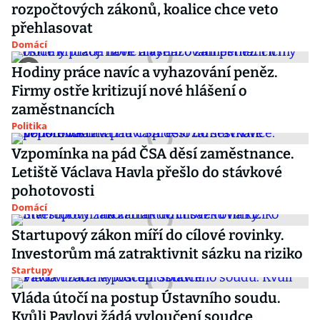
rozpočtových zákonů, koalice chce veto
přehlasovat
Domácí
Hodiny práce navíc a vyhazování peněz.
Firmy ostře kritizují nové hlášení o
zaměstnancích
Politika
Vzpomínka na pád ČSA děsí zaměstnance.
Letiště Václava Havla přešlo do stávkové
pohotovosti
Domácí
Startupový zákon míří do cílové rovinky.
Investorům má zatraktivnit sázku na riziko
Startupy
Vláda útočí na postup Ústavního soudu.
Kvůli Pavlovi žádá vyloučení soudce