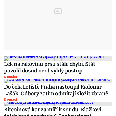
Lék na rakovinu prsu stále chybí. Stát
povolil dosud neobvyklý postup
Domácí
Do čela Letiště Praha nastoupil Radomír
Lašák. Odbory zatím odmítají složit zbraně
Domácí
Bitcoinová kauza míří k soudu. Blažkovi