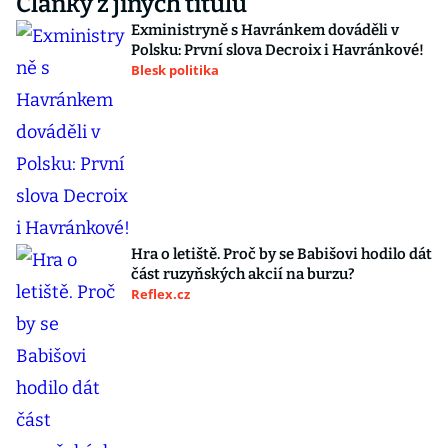
Články z jiných titulů
Exministryně s Havránkem dováděli v
Polsku: První slova Decroix i Havránkové!
Blesk politika
Hra o letiště. Proč by se Babišovi hodilo dát
část ruzyňských akcií na burzu?
Reflex.cz