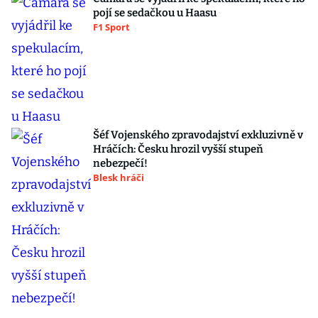
pojí se sedačkou u Haasu
F1 Sport
Šéf Vojenského zpravodajství exkluzivně v
Hráčích: Česku hrozil vyšší stupeň
nebezpečí!
Blesk hráči