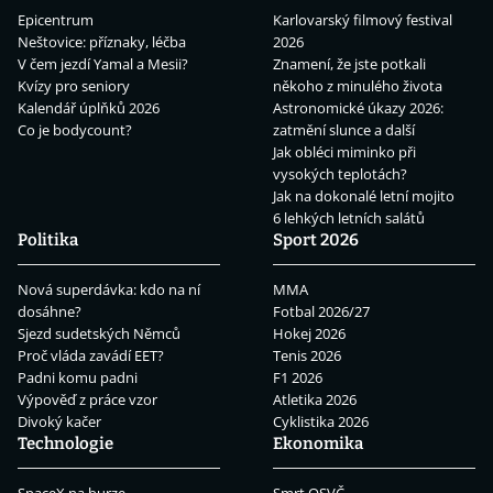
Epicentrum
Karlovarský filmový festival
Neštovice: příznaky, léčba
2026
V čem jezdí Yamal a Mesii?
Znamení, že jste potkali
Kvízy pro seniory
někoho z minulého života
Kalendář úplňků 2026
Astronomické úkazy 2026:
Co je bodycount?
zatmění slunce a další
Jak obléci miminko při
vysokých teplotách?
Jak na dokonalé letní mojito
6 lehkých letních salátů
Politika
Sport 2026
Nová superdávka: kdo na ní
MMA
dosáhne?
Fotbal 2026/27
Sjezd sudetských Němců
Hokej 2026
Proč vláda zavádí EET?
Tenis 2026
Padni komu padni
F1 2026
Výpověď z práce vzor
Atletika 2026
Divoký kačer
Cyklistika 2026
Technologie
Ekonomika