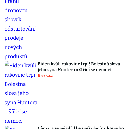
Biden kvůli rakovině trpí! Bolestná slova
jeho syna Huntera o šířící se nemoci
Blesk.cz
Câmara se vyjádřil ke spekulacím, které ho