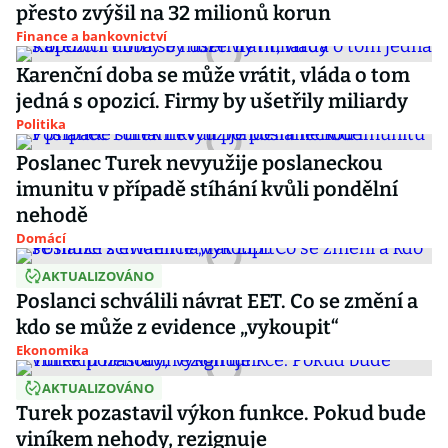
přesto zvýšil na 32 milionů korun
Finance a bankovnictví
Karenční doba se může vrátit, vláda o tom
jedná s opozicí. Firmy by ušetřily miliardy
Politika
Poslanec Turek nevyužije poslaneckou
imunitu v případě stíhání kvůli pondělní
nehodě
Domácí
AKTUALIZOVÁNO
Poslanci schválili návrat EET. Co se změní a
kdo se může z evidence „vykoupit“
Ekonomika
AKTUALIZOVÁNO
Turek pozastavil výkon funkce. Pokud bude
viníkem nehody, rezignuje