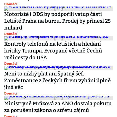
Domácí
Motoristé i ODS by podpořili vstup části
Letiště Praha na burzu. Prodej by přinesl 25
miliard
Domácí
Kontroly telefonů na letištích a hledání
kritiky Trumpa. Evropané včetně Čechů
ruší cesty do USA
Domácí
Není to nízký plat ani špatný šéf.
Zaměstnance z českých firem vyhání úplně
jiná věc
Domácí
Ministryně Mrázová za ANO dostala pokutu
za porušení zákona o střetu zájmů
Domácí