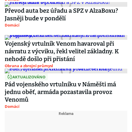
Převod auta bez úřadu a SPZ v AlzaBoxu?
Jasněji bude v pondělí
Domácí
Vojenský vrtulník Venom havaroval při
návratu z výcviku, řekl velitel základny. K
nehodě došlo při přistání
Obrana a zbrojní průmysl
AKTUALIZOVÁNO
Pád vojenského vrtulníku v Náměšti má
jednu oběť, armáda pozastavila provoz
Venomů
Domácí