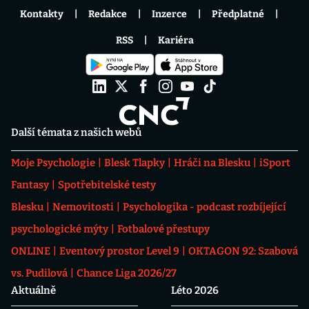
Kontakty
Redakce
Inzerce
Předplatné
RSS
Kariéra
Další témata z našich webů
Moje Psychologie
Blesk Tlapky
Hráči na Blesku
iSport
Fantasy
Spotřebitelské testy
Blesku
Nemovitosti
Psychologika - podcast rozbíjející
psychologické mýty
Fotbalové přestupy
ONLINE
Eventový prostor Level 9
OKTAGON 92: Szabová
vs. Pudilová
Chance Liga 2026/27
Aktuálně
Léto 2026