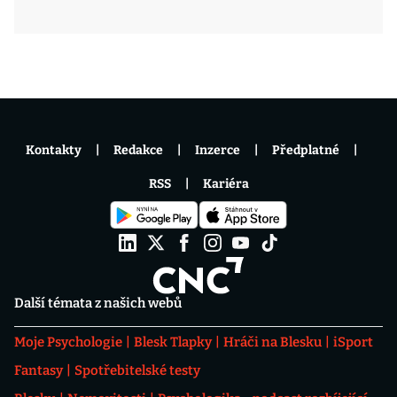
Kontakty
Redakce
Inzerce
Předplatné
RSS
Kariéra
Další témata z našich webů
Moje Psychologie
Blesk Tlapky
Hráči na Blesku
iSport
Fantasy
Spotřebitelské testy