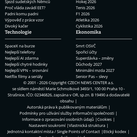
Sjezd sudetských Němců
Hokej 2026
Proč vláda zavádí EET?
Tenis 2026
Padni komu padni
F1 2026
Výpověď z práce vzor
Atletika 2026
Divoký kačer
Cyklistika 2026
Technologie
Ekonomika
SpaceX na burze
Smrt OSVČ
Nejlepší telefony
Spořicí účty
Nejlepší AI zdarma
Superdávka – změny
Nejlepší chytré hodinky
Důchody 2027
Nejlepší VPN – srovnání
Minimální mzda 2027
Netflix filmy a seriály
Senior Pas – slevy
© 2001 - 2026 Copyright
CZECH NEWS CENTER a.s.
se sídlem náměstí Marie Schmolkové 3493/1, 100 00 Praha 10 -
Strašnice, IČO: 02346826, zapsána v OR, sp.zn. B 19490 a dodavatelé
obsahu
Autorská práva k publikovaným materiálům
Podmínky pro užívání služby informační společnosti
Informace o zpracování osobních údajů
Cookies
Nastavení soukromí
Vlastnická struktura
Jednotná kontaktní místa / Single Points of Contact
Etický kodex