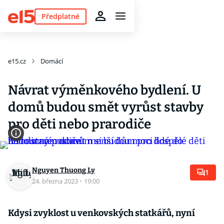
Předplatné
e15.cz
Domácí
Návrat výměnkového bydlení. U
domů budou smět vyrůst stavby
pro děti nebo prarodiče
Nguyen Thuong Ly
1
24. března 2023
·
19:00
Kdysi zvyklost u venkovských statkářů, nyní