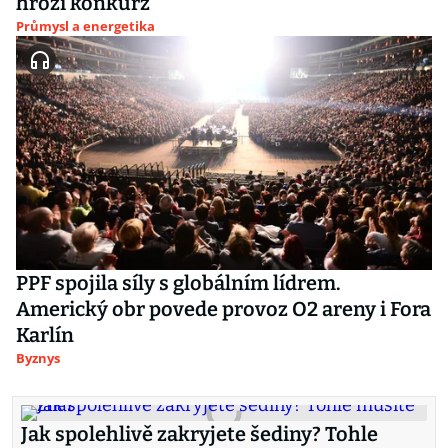
hrozí konkurz
Průmysl a energetika
PPF spojila síly s globálním lídrem.
Americký obr povede provoz O2 areny i Fora
Karlín
Byznys
Jak spolehlivě zakryjete šediny? Tohle