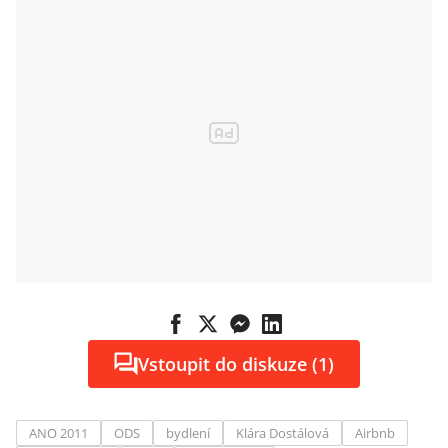
Vstoupit do diskuze (1)
ANO 2011
ODS
bydlení
Klára Dostálová
Airbnb