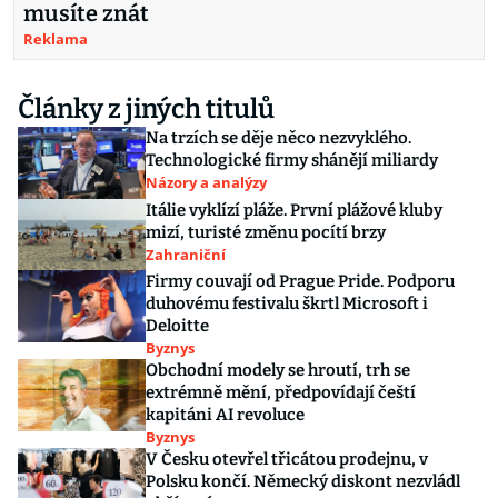
musíte znát
Reklama
Články z jiných titulů
Na trzích se děje něco nezvyklého.
Technologické firmy shánějí miliardy
Názory a analýzy
Itálie vyklízí pláže. První plážové kluby
mizí, turisté změnu pocítí brzy
Zahraniční
Firmy couvají od Prague Pride. Podporu
duhovému festivalu škrtl Microsoft i
Deloitte
Byznys
Obchodní modely se hroutí, trh se
extrémně mění, předpovídají čeští
kapitáni AI revoluce
Byznys
V Česku otevřel třicátou prodejnu, v
Polsku končí. Německý diskont nezvládl