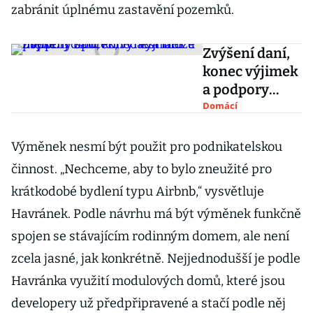
zabránit úplnému zastavění pozemků.
Zvýšení daní,
konec výjimek
a podpory
spoření. Vláda
Domácí
ladí úsporný
balíček, vynést
Výměnek nesmí být použit pro podnikatelskou
může méně
činnost. „Nechceme, aby to bylo zneužité pro
krátkodobé bydlení typu Airbnb,“ vysvětluje
Havránek. Podle návrhu má být výměnek funkčně
spojen se stávajícím rodinným domem, ale není
zcela jasné, jak konkrétně. Nejjednodušší je podle
Havránka využití modulových domů, které jsou
developery už předpřipravené a stačí podle něj