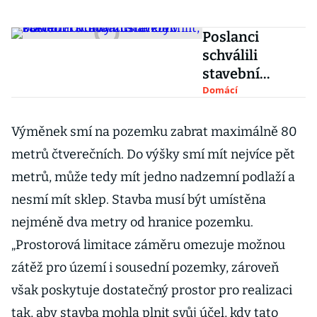
Poslanci
schválili
stavební
zákon.
Domácí
Povolování má
zrychlit,
Výměnek smí na pozemku zabrat maximálně 80
stavební úřady
metrů čtverečních. Do výšky smí mít nejvíce pět
zůstanou v
metrů, může tedy mít jedno nadzemní podlaží a
obcích
nesmí mít sklep. Stavba musí být umístěna
nejméně dva metry od hranice pozemku.
„Prostorová limitace záměru omezuje možnou
zátěž pro území i sousední pozemky, zároveň
však poskytuje dostatečný prostor pro realizaci
tak, aby stavba mohla plnit svůj účel, kdy tato