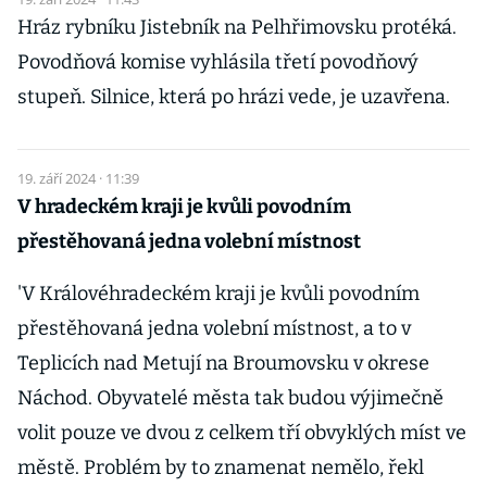
Hráz rybníku Jistebník na Pelhřimovsku protéká.
Povodňová komise vyhlásila třetí povodňový
stupeň. Silnice, která po hrázi vede, je uzavřena.
19. září 2024 · 11:39
V hradeckém kraji je kvůli povodním
přestěhovaná jedna volební místnost
'V Královéhradeckém kraji je kvůli povodním
přestěhovaná jedna volební místnost, a to v
Teplicích nad Metují na Broumovsku v okrese
Náchod. Obyvatelé města tak budou výjimečně
volit pouze ve dvou z celkem tří obvyklých míst ve
městě. Problém by to znamenat nemělo, řekl