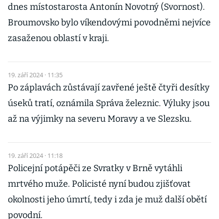
dnes místostarosta Antonín Novotný (Svornost).
Broumovsko bylo víkendovými povodněmi nejvíce
zasaženou oblastí v kraji.
19. září 2024 · 11:35
Po záplavách zůstávají zavřené ještě čtyři desítky
úseků tratí, oznámila Správa železnic. Výluky jsou
až na výjimky na severu Moravy a ve Slezsku.
19. září 2024 · 11:18
Policejní potápěči ze Svratky v Brně vytáhli
mrtvého muže. Policisté nyní budou zjišťovat
okolnosti jeho úmrtí, tedy i zda je muž další obětí
povodní.