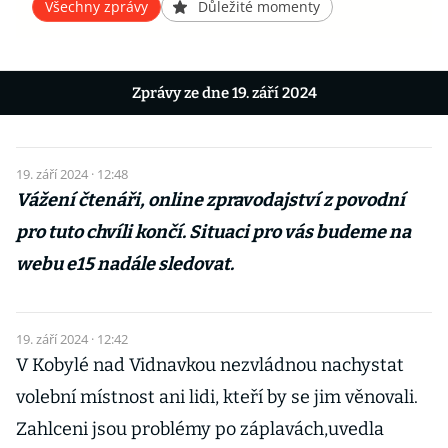
Všechny zprávy
Důležité momenty
Zprávy ze dne 19. září 2024
19. září 2024 · 12:48
Vážení čtenáři, online zpravodajství z povodní
pro tuto chvíli končí. Situaci pro vás budeme na
webu e15 nadále sledovat.
19. září 2024 · 12:42
V Kobylé nad Vidnavkou nezvládnou nachystat
volební místnost ani lidi, kteří by se jim věnovali.
Zahlceni jsou problémy po záplavách,uvedla