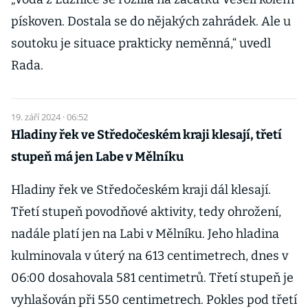
pískoven. Dostala se do nějakých zahrádek. Ale u
soutoku je situace prakticky neměnná,“ uvedl
Rada.
19. září 2024 · 06:52
Hladiny řek ve Středočeském kraji klesají, třetí
stupeň má jen Labe v Mělníku
Hladiny řek ve Středočeském kraji dál klesají.
Třetí stupeň povodňové aktivity, tedy ohrožení,
nadále platí jen na Labi v Mělníku. Jeho hladina
kulminovala v úterý na 613 centimetrech, dnes v
06:00 dosahovala 581 centimetrů. Třetí stupeň je
vyhlašován při 550 centimetrech. Pokles pod třetí