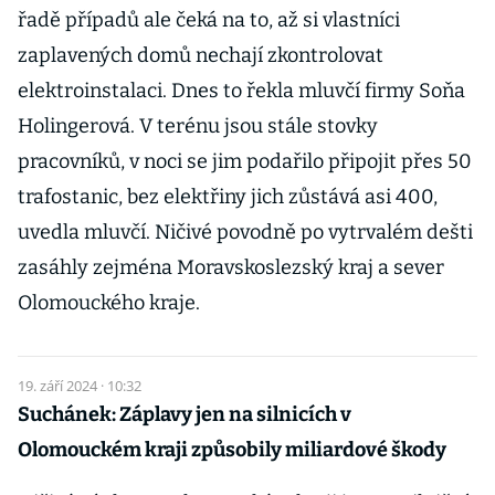
řadě případů ale čeká na to, až si vlastníci
zaplavených domů nechají zkontrolovat
elektroinstalaci. Dnes to řekla mluvčí firmy Soňa
Holingerová. V terénu jsou stále stovky
pracovníků, v noci se jim podařilo připojit přes 50
trafostanic, bez elektřiny jich zůstává asi 400,
uvedla mluvčí. Ničivé povodně po vytrvalém dešti
zasáhly zejména Moravskoslezský kraj a sever
Olomouckého kraje.
19. září 2024 · 10:32
Suchánek: Záplavy jen na silnicích v
Olomouckém kraji způsobily miliardové škody