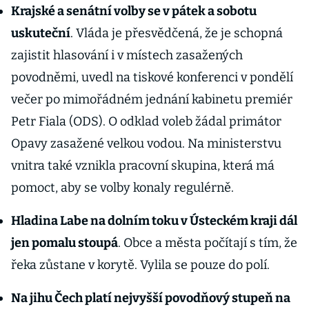
Krajské a senátní volby se v pátek a sobotu
uskuteční
. Vláda je přesvědčená, že je schopná
zajistit hlasování i v místech zasažených
povodněmi, uvedl na tiskové konferenci v pondělí
večer po mimořádném jednání kabinetu premiér
Petr Fiala (ODS). O odklad voleb žádal primátor
Opavy zasažené velkou vodou. Na ministerstvu
vnitra také vznikla pracovní skupina, která má
pomoct, aby se volby konaly regulérně.
Hladina Labe na dolním toku v Ústeckém kraji dál
jen pomalu stoupá
. Obce a města počítají s tím, že
řeka zůstane v korytě. Vylila se pouze do polí.
Na jihu Čech platí nejvyšší povodňový stupeň na