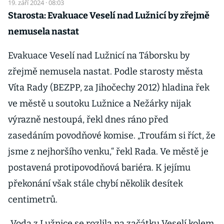
19. září 2024 · 08:03
Starosta: Evakuace Veselí nad Lužnicí by zřejmě
nemusela nastat
Evakuace Veselí nad Lužnicí na Táborsku by
zřejmě nemusela nastat. Podle starosty města
Víta Rady (BEZPP, za Jihočechy 2012) hladina řek
ve městě u soutoku Lužnice a Nežárky nijak
výrazně nestoupá, řekl dnes ráno před
zasedáním povodňové komise. „Troufám si říct, že
jsme z nejhoršího venku,“ řekl Rada. Ve městě je
postavená protipovodňová bariéra. K jejímu
překonání však stále chybí několik desítek
centimetrů.
„Voda z Lužnice se rozlila na začátku Veselí kolem