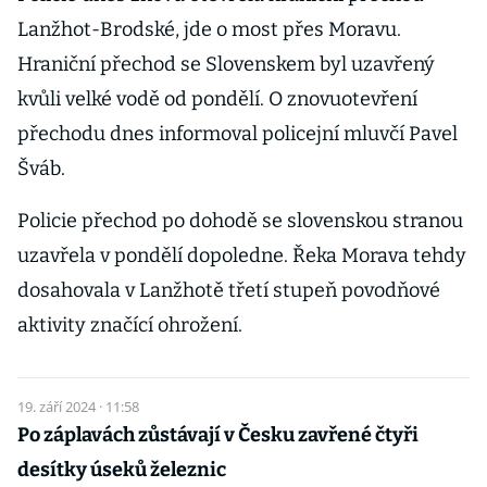
Lanžhot-Brodské, jde o most přes Moravu.
Hraniční přechod se Slovenskem byl uzavřený
kvůli velké vodě od pondělí. O znovuotevření
přechodu dnes informoval policejní mluvčí Pavel
Šváb.
Policie přechod po dohodě se slovenskou stranou
uzavřela v pondělí dopoledne. Řeka Morava tehdy
dosahovala v Lanžhotě třetí stupeň povodňové
aktivity značící ohrožení.
19. září 2024 · 11:58
Po záplavách zůstávají v Česku zavřené čtyři
desítky úseků železnic