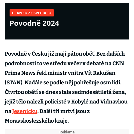
ČLÁNEK ZE SPECIÁLU
Povodně 2024
Povodně v Česku již mají pátou oběť. Bez dalších
podrobností to ve středu večer v debatě na CNN
Prima News řekl ministr vnitra Vít Rakušan
(STAN). Nadále se podle něj pohřešuje osm lidí.
Čtvrtou obětí se dnes stala sedmdesátiletá žena,
jejíž tělo nalezli policisté v Kobylé nad Vidnavkou
na
Jesenicku
. Další tři mrtví jsou z
Moravskoslezského kraje.