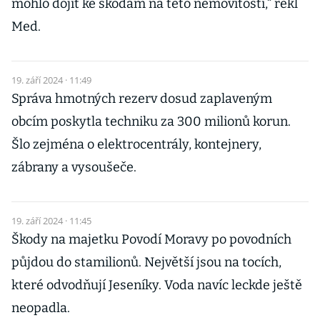
mohlo dojít ke škodám na této nemovitosti,“ řekl
Med.
19. září 2024 · 11:49
Správa hmotných rezerv dosud zaplaveným
obcím poskytla techniku za 300 milionů korun.
Šlo zejména o elektrocentrály, kontejnery,
zábrany a vysoušeče.
19. září 2024 · 11:45
Škody na majetku Povodí Moravy po povodních
půjdou do stamilionů. Největší jsou na tocích,
které odvodňují Jeseníky. Voda navíc leckde ještě
neopadla.