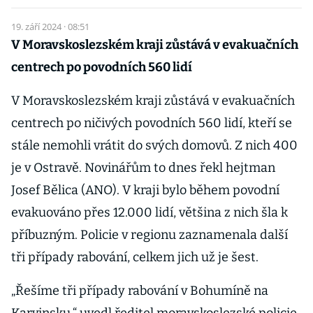
19. září 2024 · 08:51
V Moravskoslezském kraji zůstává v evakuačních
centrech po povodních 560 lidí
V Moravskoslezském kraji zůstává v evakuačních
centrech po ničivých povodních 560 lidí, kteří se
stále nemohli vrátit do svých domovů. Z nich 400
je v Ostravě. Novinářům to dnes řekl hejtman
Josef Bělica (ANO). V kraji bylo během povodní
evakuováno přes 12.000 lidí, většina z nich šla k
příbuzným. Policie v regionu zaznamenala další
tři případy rabování, celkem jich už je šest.
„Řešíme tři případy rabování v Bohumíně na