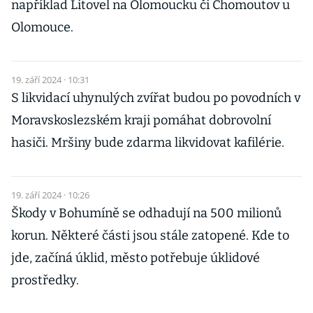
například Litovel na Olomoucku či Chomoutov u
Olomouce.
19. září 2024 · 10:31
S likvidací uhynulých zvířat budou po povodních v
Moravskoslezském kraji pomáhat dobrovolní
hasiči. Mršiny bude zdarma likvidovat kafilérie.
19. září 2024 · 10:26
Škody v Bohumíně se odhadují na 500 milionů
korun. Některé části jsou stále zatopené. Kde to
jde, začíná úklid, město potřebuje úklidové
prostředky.