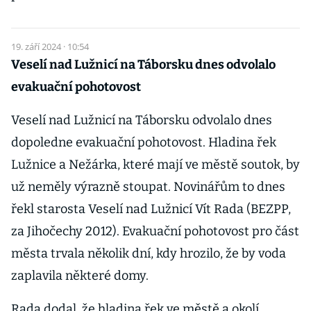
19. září 2024 · 10:54
Veselí nad Lužnicí na Táborsku dnes odvolalo
evakuační pohotovost
Veselí nad Lužnicí na Táborsku odvolalo dnes
dopoledne evakuační pohotovost. Hladina řek
Lužnice a Nežárka, které mají ve městě soutok, by
už neměly výrazně stoupat. Novinářům to dnes
řekl starosta Veselí nad Lužnicí Vít Rada (BEZPP,
za Jihočechy 2012). Evakuační pohotovost pro část
města trvala několik dní, kdy hrozilo, že by voda
zaplavila některé domy.
Rada dodal, že hladina řek ve městě a okolí