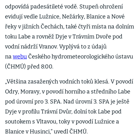
odpovídá padesátileté vodě. Stupeň ohrožení
evidují vedle Lužnice, Nežárky, Blanice a Nové
řeky v jižních Čechách, také čtyři místa na dolním
toku Labe a rovněž Dyje v Trávním Dvoře pod
vodní nádrží Vranov. Vyplývá to z údajů
na
webu
Českého hydrometeorologického ústavu
(ČHMÚ) před 8:00.
„Většina zasažených vodních toků klesá. V povodí
Odry, Moravy, v povodí horního a středního Labe
pod úrovní pro 3. SPA. Nad úrovní 3. SPA je ještě
Dyje v profilu Trávní Dvůr, dolní tok Labe pod
soutokem s Vltavou, toky v povodí Lužnice a
Blanice v Husinci,“ uvedl ČHMÚ.