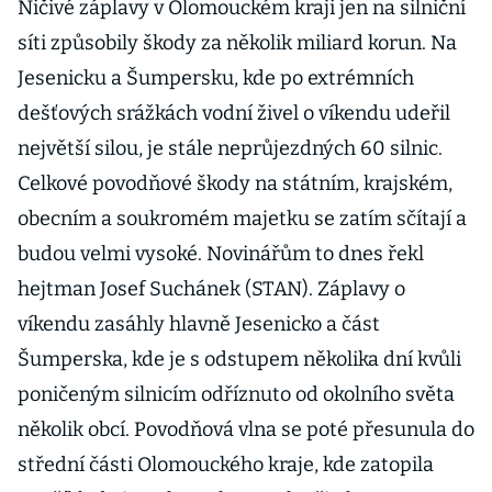
Ničivé záplavy v Olomouckém kraji jen na silniční
síti způsobily škody za několik miliard korun. Na
Jesenicku a Šumpersku, kde po extrémních
dešťových srážkách vodní živel o víkendu udeřil
největší silou, je stále neprůjezdných 60 silnic.
Celkové povodňové škody na státním, krajském,
obecním a soukromém majetku se zatím sčítají a
budou velmi vysoké. Novinářům to dnes řekl
hejtman Josef Suchánek (STAN). Záplavy o
víkendu zasáhly hlavně Jesenicko a část
Šumperska, kde je s odstupem několika dní kvůli
poničeným silnicím odříznuto od okolního světa
několik obcí. Povodňová vlna se poté přesunula do
střední části Olomouckého kraje, kde zatopila