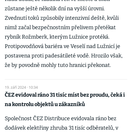
zůstane ještě několik dní na vyšší úrovni.
Zvednutí toků způsobily intenzivní deště, kvůli
nimž začal bezpečnostním přelivem přetékat
rybník Rožmberk, kterým Lužnice protéká.
Protipovodňová bariéra ve Veselí nad Lužnicí je
postavena proti padesátileté vodě. Hrozilo však,
že by povodně mohly tuto hranici překonat.
19. září 2024 · 10:34
ČEZ evidoval ráno 31 tisíc míst bez proudu, čeká i
na kontrolu objektů u zákazníků
Společnost ČEZ Distribuce evidovala ráno bez
dodávek elektřiny zhruba 31 tisíc odběratelů, v