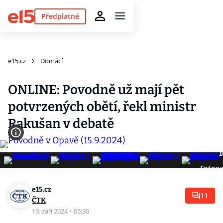
Předplatné
e15.cz
Domácí
ONLINE: Povodně už mají pět
potvrzených obětí, řekl ministr
Rakušan v debatě
1
Fotoga
e15.cz
11
ČTK
19. září 2024
·
06:30