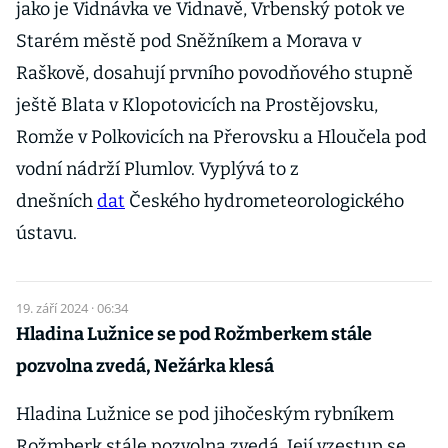
jako je Vidnávka ve Vidnavě, Vrbenský potok ve
Starém městě pod Sněžníkem a Morava v
Raškově, dosahují prvního povodňového stupně
ještě Blata v Klopotovicích na Prostějovsku,
Romže v Polkovicích na Přerovsku a Hloučela pod
vodní nádrží Plumlov. Vyplývá to z
dnešních
dat
Českého hydrometeorologického
ústavu.
19. září 2024 · 06:34
Hladina Lužnice se pod Rožmberkem stále
pozvolna zvedá, Nežárka klesá
Hladina Lužnice se pod jihočeským rybníkem
Rožmberk stále pozvolna zvedá. Její vzestup se