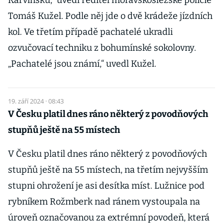
Karvinsku,“ uvedl ředitel moravskoslezské policie
Tomáš Kužel. Podle něj jde o dvě krádeže jízdních
kol. Ve třetím případě pachatelé ukradli
ozvučovací techniku z bohumínské sokolovny.
„Pachatelé jsou známí,“ uvedl Kužel.
19. září 2024 · 08:43
V Česku platil dnes ráno některý z povodňových
stupňů ještě na 55 místech
V Česku platil dnes ráno některý z povodňových
stupňů ještě na 55 místech, na třetím nejvyšším
stupni ohrožení je asi desítka míst. Lužnice pod
rybníkem Rožmberk nad ránem vystoupala na
úroveň označovanou za extrémní povodeň, která