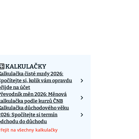
KALKULAČKY
Kalkulačka čisté mzdy 2026:
Spočítejte si, kolik vám opravdu
přijde na účet
Převodník měn 2026: Měnová
kalkulačka podle kurzů ČNB
Kalkulačka důchodového věku
2026: Spočítejte si termín
odchodu do důchodu
Přejít na všechny kalkulačky