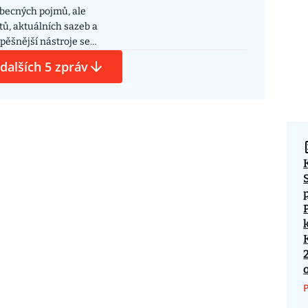
obecných pojmů, ale
tů, aktuálních sazeb a
pěšnější nástroje se
ících finančních
 dalších 5 zpráv
a neaktuální
modely při tvorbě
ích fór jako Reddit