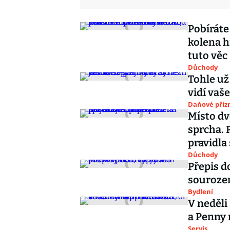
Pobíráte 
kolena h
tuto věc
Důchody
Tohle už
vidí vaše
Daňové přiz
Místo dv
sprcha. 
pravidla
Důchody
Přepis d
sourozen
Bydlení
V neděli 
a Penny 
Servis