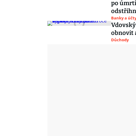
po úmrtí
odstřihn
Banky a účt
Vdovský 
obnovit a
Důchody