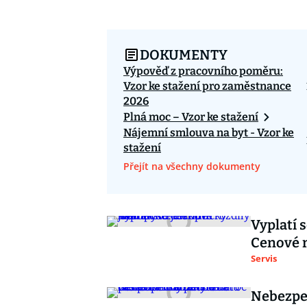
DOKUMENTY
Výpověď z pracovního poměru:
Vzor ke stažení pro zaměstnance
2026
Plná moc – Vzor ke stažení
Nájemní smlouva na byt - Vzor ke
stažení
Přejít na všechny dokumenty
Vyplatí
Cenové r
Servis
Nebezpeč