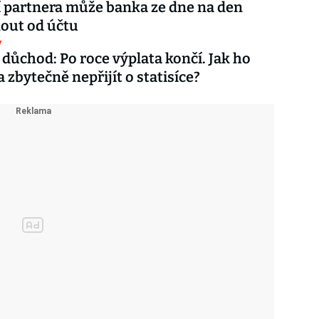
 partnera může banka ze dne na den
out od účtu
y
důchod: Po roce výplata končí. Jak ho
 zbytečně nepřijít o statisíce?