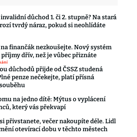
invalidní důchod 1. či 2. stupně? Na stará
rozí tvrdý náraz, pokud si neohlídáte
 na finančák nezkoušejte. Nový systém
 příjmy dřív, než je vůbec přiznáte
nání
ou důchodů přijde od ČSSZ studená
Plné penze nečekejte, platí přísná
 souběhu
omu na jedno dítě: Mýtus o vyplácení
ců, který vás překvapí
si přivstanete, večer nakoupíte déle. Lidl
mění otevírací dobu v těchto městech