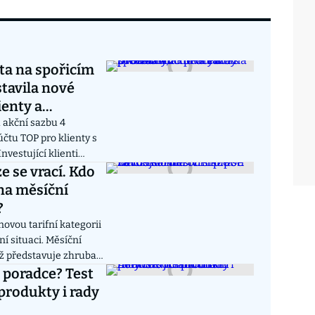
ta na spořicím
stavila nové
ienty a
 akční sazbu 4
čtu TOP pro klienty s
nvestující klienti
lní zhodnocení ve
e se vrací. Kdo
tatky nad 500 tisíc
na měsíční
standardní sazbou 3,3
?
ek.
ovou tarifní kategorii
ní situaci. Měsíční
ož představuje zhruba
ěžnému předplatnému.
 poradce? Test
ložky na živobytí“ v
 produkty i rady
ní pomoci.