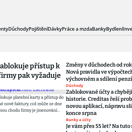
nty
Důchody
Pojištění
Dávky
Práce a mzda
Banky
Bydlení
Inve
Změny v důchodech od rok
ablokuje přístup k
Nová pravidla ve výpočtec
firmy pak vyžaduje
výchovném a sdílení penz
Důchody
Zablokované účty a chybějí
lokuje platební karty a přístup do
historie. Creditas řeší pro
dné nové faktury, což může ze dne
novou aplikací, nápravu sl
ranou chodu firmy je jmenování
konce srpna
u ještě za života majitele.
Banky a účty
chodům po OSVČ je pro rodinu
Je vám přes 55 let? Na tuto