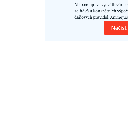
AI exceluje ve vysvětlování 
selhává u konkrétních výpoč
daňových pravidel. Ani nejús
nevyhnuly uvádění neexistuj
Načíst
produktů nebo odkazování n
poradenské služby. Některé 
doporučení čerpají z diskusn
nebo z videí na YouTube.