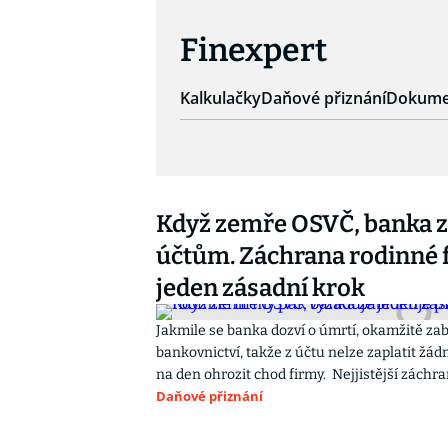
Finexpert
Kalkulačky
Daňové přiznání
Dokume
Když zemře OSVČ, banka z
účtům. Záchrana rodinné 
jeden zásadní krok
Jakmile se banka dozví o úmrtí, okamžitě zab
bankovnictví, takže z účtu nelze zaplatit žá
na den ohrozit chod firmy. Nejjistější zách
Daňové přiznání
správce pozůstalosti formou notářského zápis
Vzhledem k velmi nízkým pozůstalostním dů
důležitá také životní pojistka.