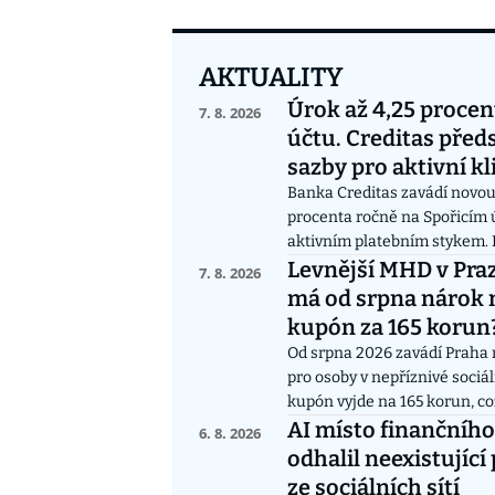
AKTUALITY
Úrok až 4,25 procen
7. 8. 2026
účtu. Creditas před
sazby pro aktivní kl
investory
Banka Creditas zavádí novou
procenta ročně na Spořicím ú
aktivním platebním stykem. I
mohou dosáhnout na maximá
Levnější MHD v Praz
7. 8. 2026
výši 4,25 procenta ročně. Zůs
má od srpna nárok 
korun jsou nově úročeny nad
kupón za 165 korun
procenta bez dalších podmín
Od srpna 2026 zavádí Praha n
pro osoby v nepříznivé sociál
kupón vyjde na 165 korun, c
70procentní slevu oproti b
AI místo finančního
6. 8. 2026
Nárok je vázán na pobírání „s
odhalil neexistující
rámci nového systému sociál
ze sociálních sítí