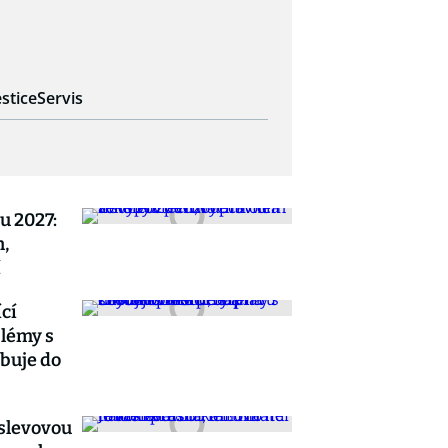
stice
Servis
u 2027:
h,
í
cí
blémy s
ibuje do
 slevovou