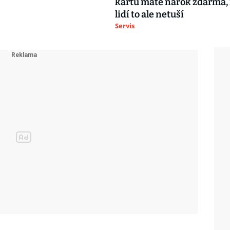
kartu máte nárok zdarma
lidí to ale netuší
Servis