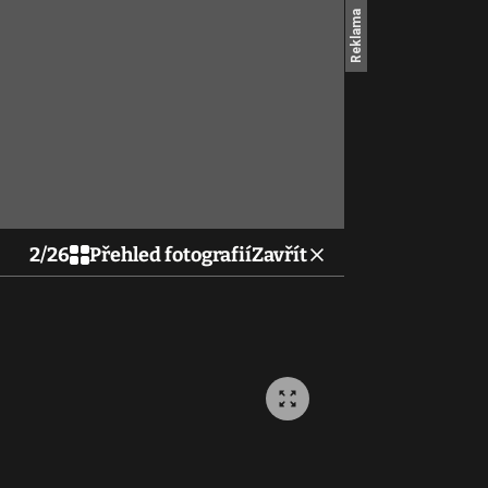
2
/
26
Přehled fotografií
Zavřít