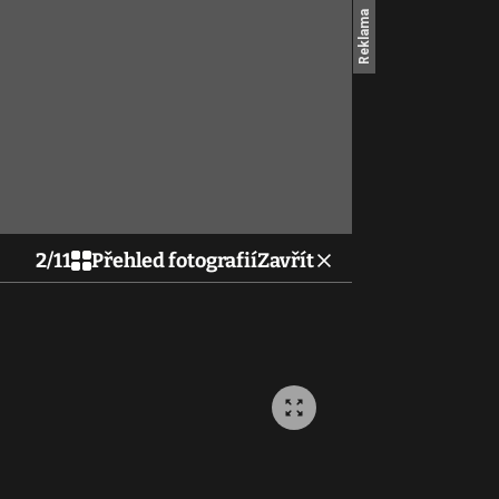
2
/
11
Přehled fotografií
Zavřít