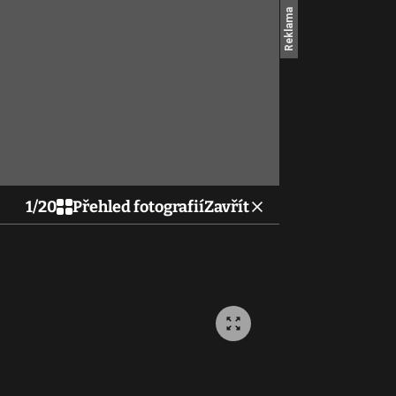
1
/
20
Přehled fotografií
Zavřít