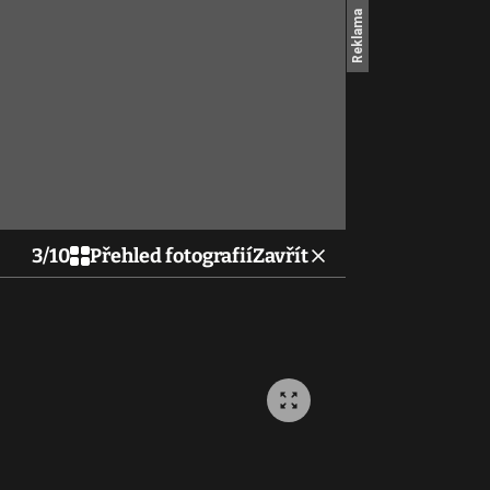
3
/
10
Přehled fotografií
Zavřít