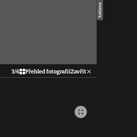
3
/
6
Přehled fotografií
Zavřít