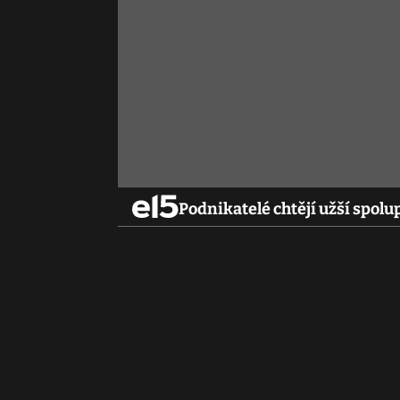
Podnikatelé chtějí užší spolu