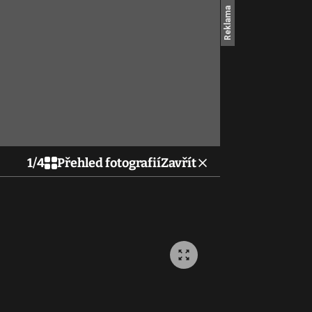
1
/
4
Přehled fotografií
Zavřít