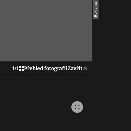
1
/
1
Přehled fotografií
Zavřít