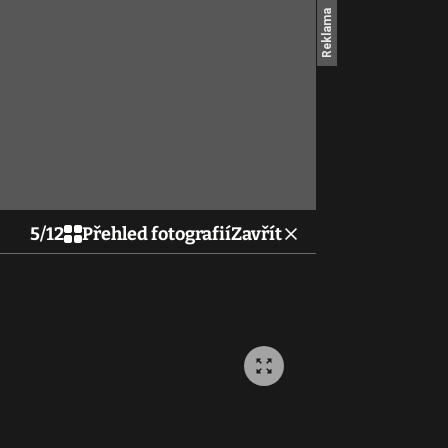
5
/
12
Přehled fotografií
Zavřít