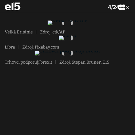
4
/
24
Velká Británie
|
Zdroj: ctk/AP
Libra
|
Zdroj: Pixabay.com
Trhovci podporují brexit
|
Zdroj: Stepan Bruner, E15