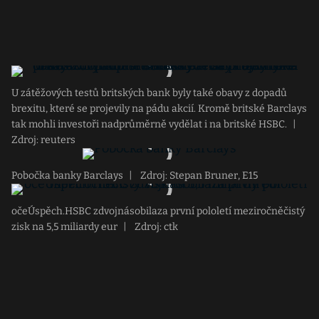
U zátěžových testů britských bank byly také obavy z dopadů
brexitu, které se projevily na pádu akcií. Kromě britské Barclays
tak mohli investoři nadprůměrně vydělat i na britské HSBC.
|
Zdroj: reuters
Pobočka banky Barclays
|
Zdroj: Stepan Bruner, E15
očeÚspěch.HSBC zdvojnásobilaza první pololetí meziročněčistý
zisk na 5,5 miliardy eur
|
Zdroj: ctk