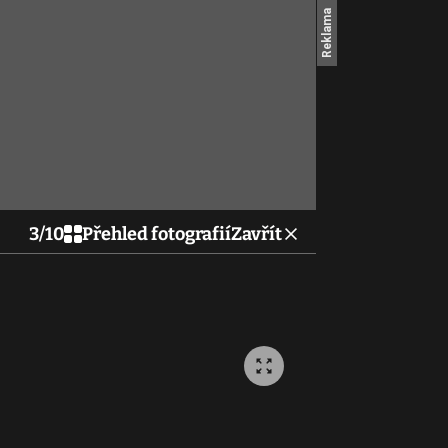
3
/
10
Přehled fotografií
Zavřít