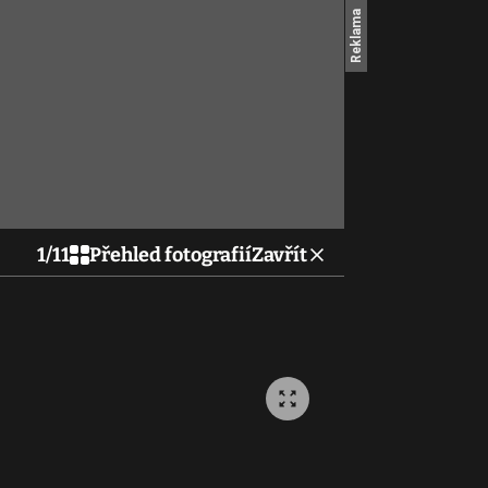
1
/
11
Přehled fotografií
Zavřít