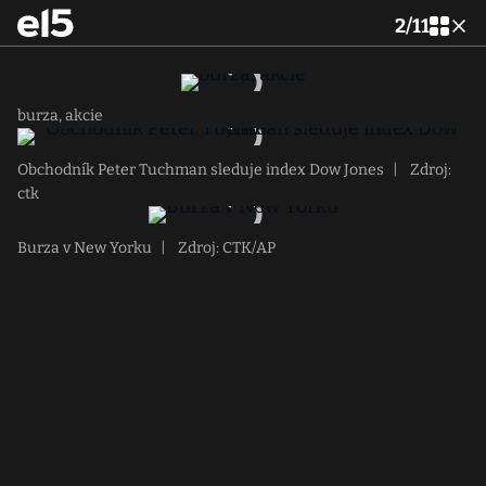
2
/
11
burza, akcie
Obchodník Peter Tuchman sleduje index Dow Jones
|
Zdroj:
ctk
Burza v New Yorku
|
Zdroj: CTK/AP