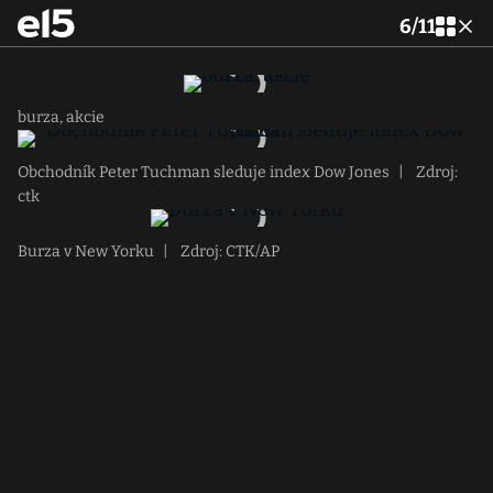
6
/
11
burza, akcie
Obchodník Peter Tuchman sleduje index Dow Jones
|
Zdroj:
ctk
Burza v New Yorku
|
Zdroj: CTK/AP