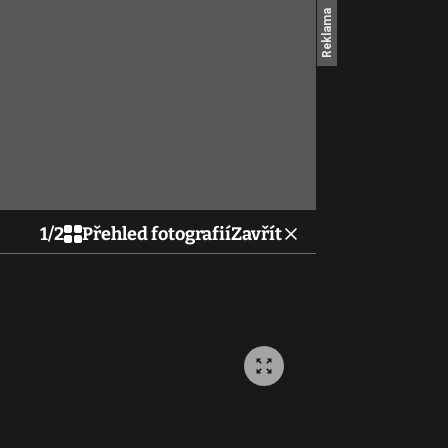
1
/
2
Přehled fotografií
Zavřít