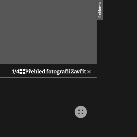
1
/
4
Přehled fotografií
Zavřít