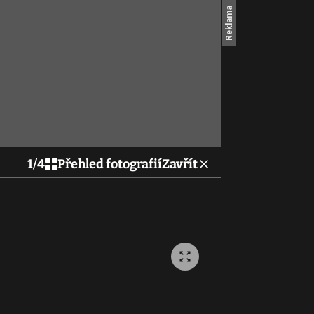
1
/
4
Přehled fotografií
Zavřít