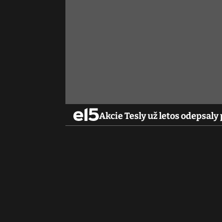
Akcie Tesly už letos odepsal