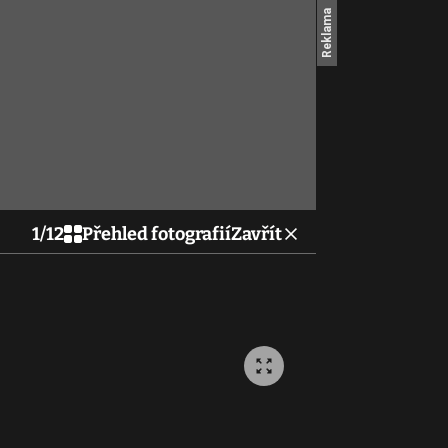
1
/
12
Přehled fotografií
Zavřít