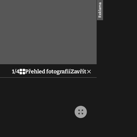
1
/
4
Přehled fotografií
Zavřít