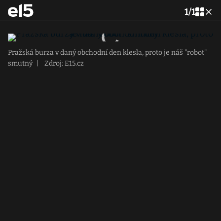
1
/
1
Pražská burza v daný obchodní den klesla, proto je náš "robot"
smutný
|
Zdroj: E15.cz