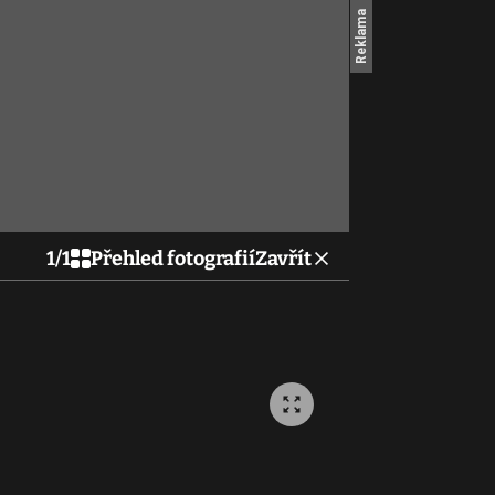
1
/
1
Přehled fotografií
Zavřít