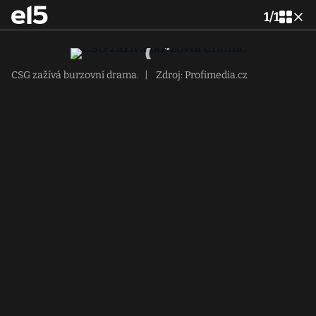
1
/
1
CSG zažívá burzovní drama.
|
Zdroj: Profimedia.cz