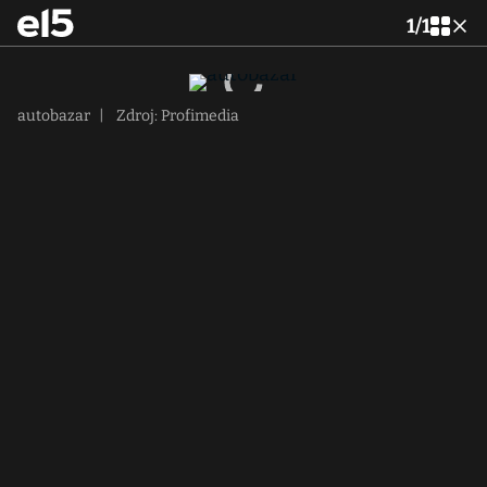
1
/
1
autobazar
|
Zdroj: Profimedia