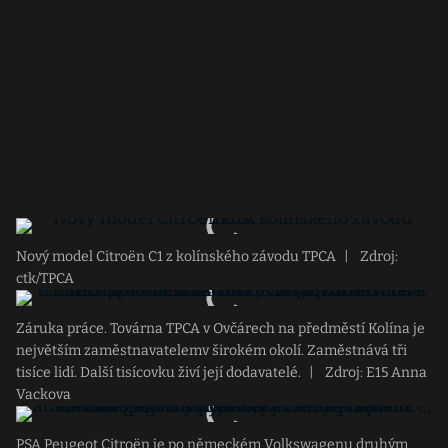
Nový model Citroën C1 z kolínského závodu TPCA
|
Zdroj:
ctk/TPCA
Záruka práce. Továrna TPCA v Ovčárech na předměstí Kolína je
největším zaměstnavatelemv širokém okolí. Zaměstnává tři
tisíce lidí. Další tisícovku živí její dodavatelé.
|
Zdroj: E15 Anna
Vackova
PSA Peugeot Citroën je po německém Volkswagenu druhým