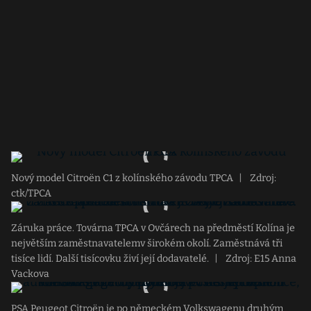
Nový model Citroën C1 z kolínského závodu TPCA
|
Zdroj:
ctk/TPCA
Záruka práce. Továrna TPCA v Ovčárech na předměstí Kolína je
největším zaměstnavatelemv širokém okolí. Zaměstnává tři
tisíce lidí. Další tisícovku živí její dodavatelé.
|
Zdroj: E15 Anna
Vackova
PSA Peugeot Citroën je po německém Volkswagenu druhým