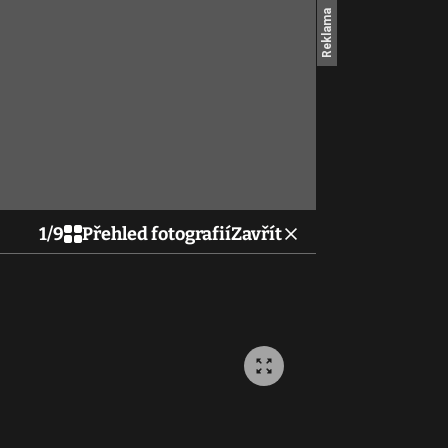
1
/
9
Přehled fotografií
Zavřít