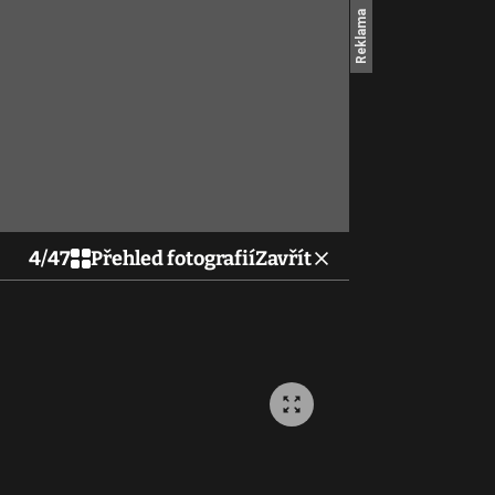
4
/
47
Přehled fotografií
Zavřít