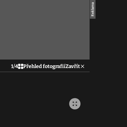
1
/
4
Přehled fotografií
Zavřít