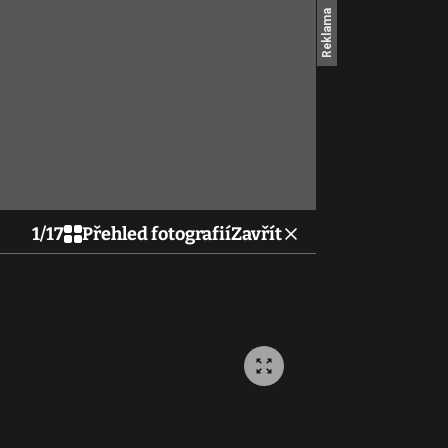
1
/
17
Přehled fotografií
Zavřít