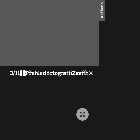
3
/
11
Přehled fotografií
Zavřít