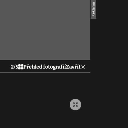
2
/
5
Přehled fotografií
Zavřít