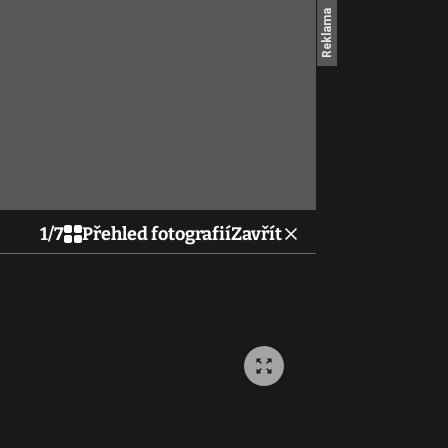
1
/
7
Přehled fotografií
Zavřít