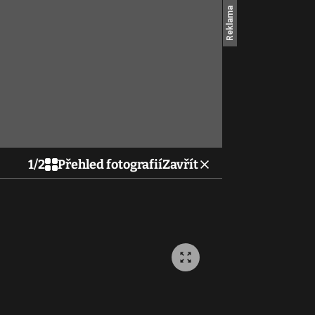
1
/
2
Přehled fotografií
Zavřít