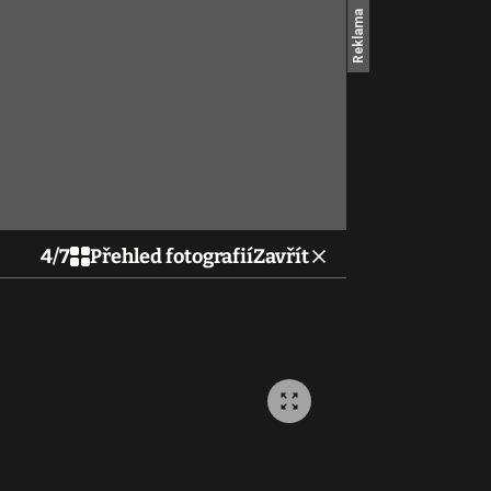
4
/
7
Přehled fotografií
Zavřít