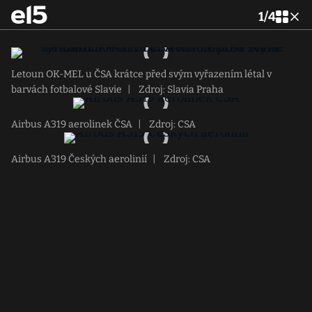
1
/
4
Letoun OK-MEL u ČSA krátce před svým vyřazením létal v
barvách fotbalové Slavie
|
Zdroj: Slavia Praha
Airbus A319 aerolinek ČSA
|
Zdroj: CSA
Airbus A319 Českých aerolinií
|
Zdroj: CSA