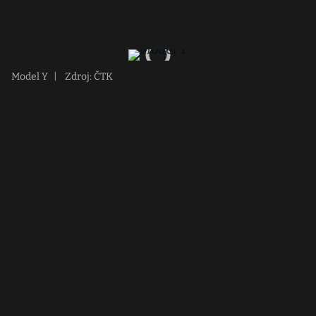
Model Y
|
Zdroj: ČTK