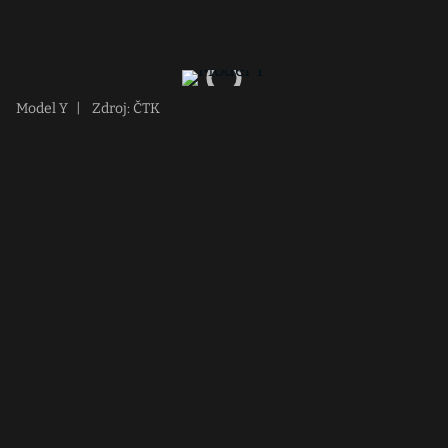
Model Y
|
Zdroj: ČTK