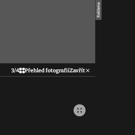
3
/
4
Přehled fotografií
Zavřít