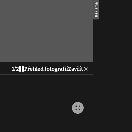
1
/
2
Přehled fotografií
Zavřít