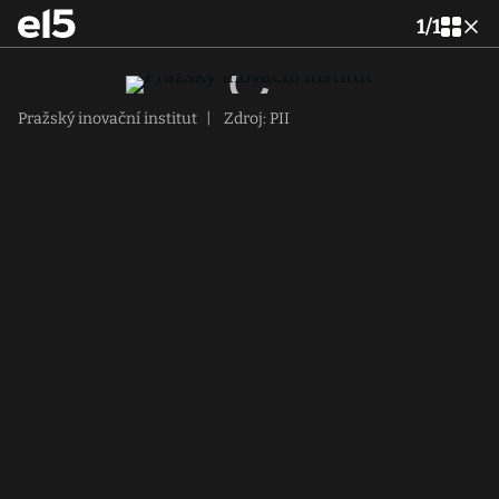
1
/
1
Pražský inovační institut
|
Zdroj: PII