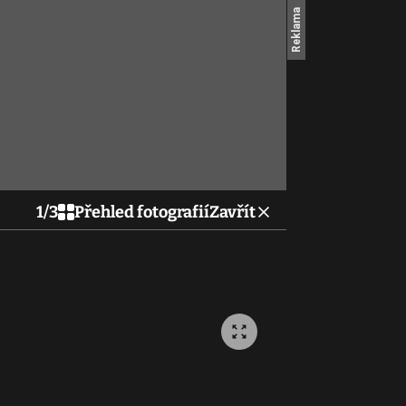
1
/
3
Přehled fotografií
Zavřít