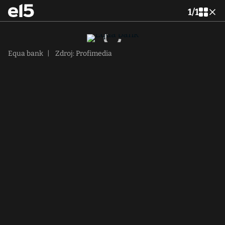
1
/
1
Equa bank
|
Zdroj: Profimedia