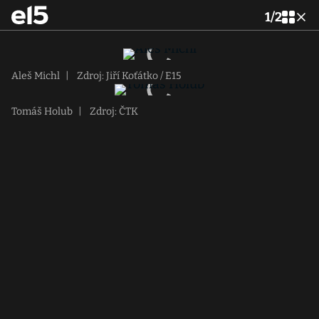
1
/
2
Aleš Michl
|
Zdroj: Jiří Koťátko / E15
Tomáš Holub
|
Zdroj: ČTK