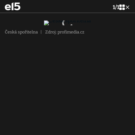
1
/
1
Česká spořitelna
|
Zdroj: profimedia.cz